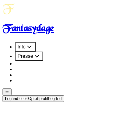
Fantasydage
Info
Presse
Log ind eller Opret profil
Log Ind